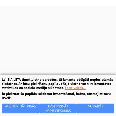
Lai SIA LETA tīmekļvietne darbotos, tā izmanto obligāti nepieciešamās
sīkdatnes. Ar Jūsu piekrišanu papildus šajā vietnē var tikt izmantotas
statistikas un sociālo mediju sīkdatnes.
Lasīt vairāk...
Ja piekrītat šo papildu sīkdatņu izmantošanai, lūdzu, atzīmējiet savu
izvēli:
APSTIPRINĀT VISAS
APSTIPRINĀT
NORAIDĪT
NEPIECIEŠAMĀS