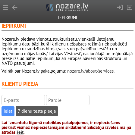
IEPIRKUMI
IEPIRKUMI
Nozare.lv piedāvā vienotu, strukturizētu, vienkārši lietojamu
Iepirkumu datu bāzi, kurā ik dienu tiešsaistes režīmā tiek publicēti
Iepirkumu uzraudzības biroja, valsts un pašvaldību iestāžu un
uzņēmumu mājas lapās, "Latvijas Vēstnesī", nacionālajā un reģionālajā
presē izsludinātie iepirkumi, kā arī Eiropas Savienības struktūru un
NATO pasūtījumi.
Vairāk par Nozare.lv pakalpojumu:
nozare.lv/about/services
.
KLIENTU PIEEJA
7 dienu testa pieeja
Lai izmantotu līgumā noteiktos pakalpojumus, ir nepieciešams
piekrist vismaz nepieciešamajām sīkdatnēm! Sīkdatņu izvēles maiņa
atrodas
šeit
.