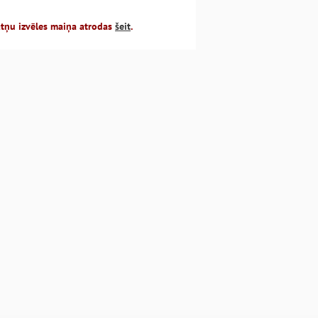
atņu izvēles maiņa atrodas
šeit
.