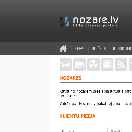
ZIŅAS
RELĪZES
IEPIRKUMI
NOZARES
Katrā no nozarēm pieejama aktuālā inform
un izsoles.
Vairāk par Nozare.lv pakalpojumu:
nozar
KLIENTU PIEEJA