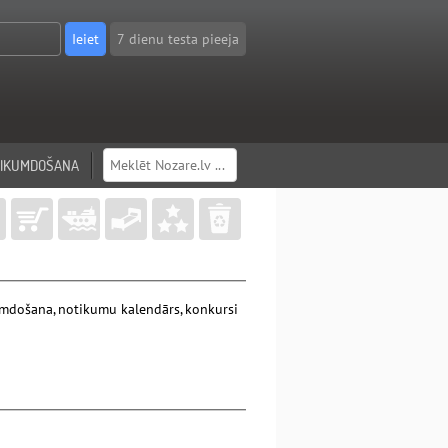
7 dienu testa pieeja
LIKUMDOŠANA
ikumdošana, notikumu kalendārs, konkursi