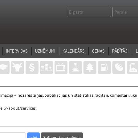
INTERVIJAS
UZŅĒMUMI
KALENDĀRS
CENAS
RĀDĪTĀJI
ācija – nozares ziņas, publikācijas un statistikas radītāji, komentāri, l
e.lv/about/services
.
7 dienu testa pieeja