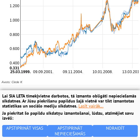
Lai SIA LETA tīmekļvietne darbotos, tā izmanto obligāti nepieciešamās
sīkdatnes. Ar Jūsu piekrišanu papildus šajā vietnē var tikt izmantotas
statistikas un sociālo mediju sīkdatnes.
Lasīt vairāk...
Ja piekrītat šo papildu sīkdatņu izmantošanai, lūdzu, atzīmējiet savu
izvēli:
APSTIPRINĀT VISAS
APSTIPRINĀT
NORAIDĪT
NEPIECIEŠAMĀS