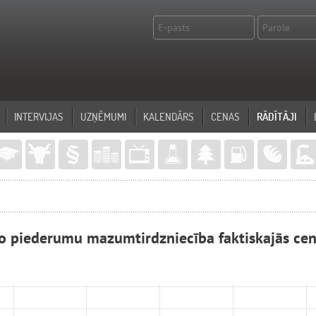
INTERVIJAS
UZŅĒMUMI
KALENDĀRS
CENAS
RĀDĪTĀJI
ko piederumu mazumtirdzniecība faktiskajās ce