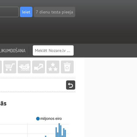
7 dienu testa pieeja
LIKUMDOŠANA
nās