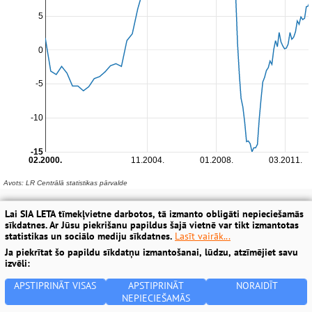
Lai SIA LETA tīmekļvietne darbotos, tā izmanto obligāti nepieciešamās
sīkdatnes. Ar Jūsu piekrišanu papildus šajā vietnē var tikt izmantotas
statistikas un sociālo mediju sīkdatnes.
Lasīt vairāk...
Ja piekrītat šo papildu sīkdatņu izmantošanai, lūdzu, atzīmējiet savu
izvēli:
APSTIPRINĀT VISAS
APSTIPRINĀT
NORAIDĪT
NEPIECIEŠAMĀS