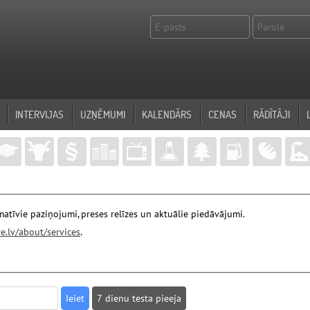
INTERVIJAS
UZŅĒMUMI
KALENDĀRS
CENAS
RĀDĪTĀJI
atīvie paziņojumi, preses relīzes un aktuālie piedāvājumi.
e.lv/about/services
.
7 dienu testa pieeja