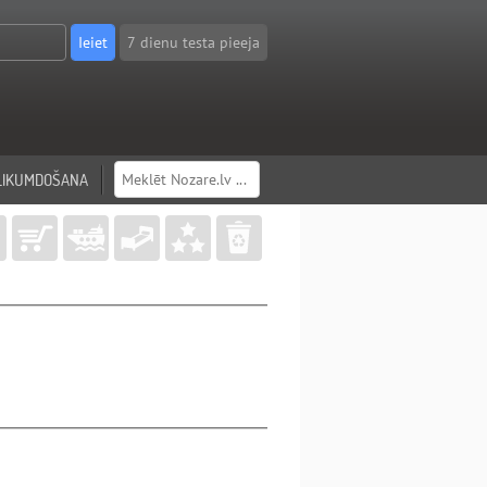
7 dienu testa pieeja
LIKUMDOŠANA