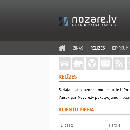
ZIŅAS
RELĪZES
IEPIRKUMI
RELĪZES
Sadaļā lasāmi uzņēmumu iesūtītie inform
Vairāk par Nozare.lv pakalpojumu:
nozar
KLIENTU PIEEJA