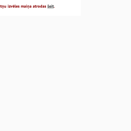
atņu izvēles maiņa atrodas
šeit
.