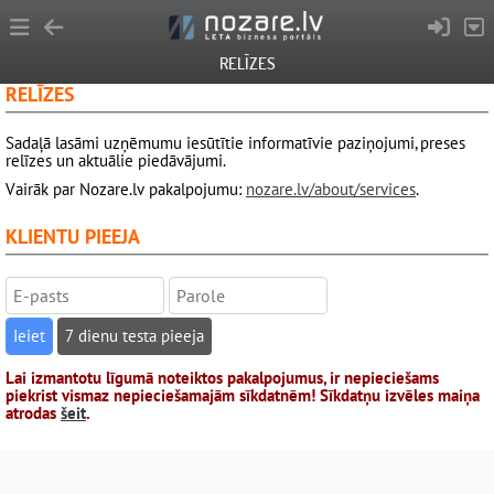
RELĪZES
RELĪZES
Sadaļā lasāmi uzņēmumu iesūtītie informatīvie paziņojumi, preses
relīzes un aktuālie piedāvājumi.
Vairāk par Nozare.lv pakalpojumu:
nozare.lv/about/services
.
KLIENTU PIEEJA
7 dienu testa pieeja
Lai izmantotu līgumā noteiktos pakalpojumus, ir nepieciešams
piekrist vismaz nepieciešamajām sīkdatnēm! Sīkdatņu izvēles maiņa
atrodas
šeit
.