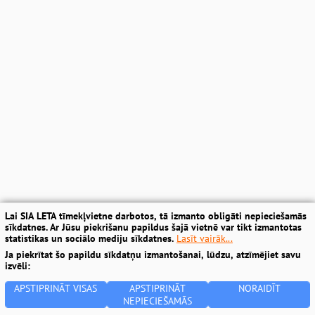
Lai SIA LETA tīmekļvietne darbotos, tā izmanto obligāti nepieciešamās
sīkdatnes. Ar Jūsu piekrišanu papildus šajā vietnē var tikt izmantotas
statistikas un sociālo mediju sīkdatnes.
Lasīt vairāk...
Ja piekrītat šo papildu sīkdatņu izmantošanai, lūdzu, atzīmējiet savu
izvēli:
APSTIPRINĀT VISAS
APSTIPRINĀT
NORAIDĪT
NEPIECIEŠAMĀS