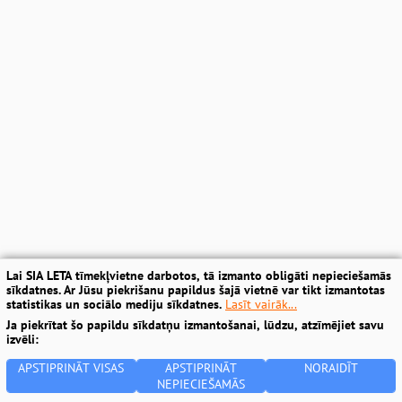
Lai SIA LETA tīmekļvietne darbotos, tā izmanto obligāti nepieciešamās
sīkdatnes. Ar Jūsu piekrišanu papildus šajā vietnē var tikt izmantotas
statistikas un sociālo mediju sīkdatnes.
Lasīt vairāk...
Ja piekrītat šo papildu sīkdatņu izmantošanai, lūdzu, atzīmējiet savu
izvēli:
APSTIPRINĀT VISAS
APSTIPRINĀT
NORAIDĪT
NEPIECIEŠAMĀS