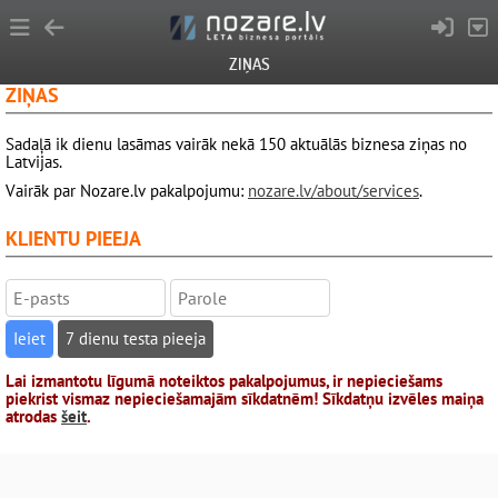
ZIŅAS
ZIŅAS
Sadaļā ik dienu lasāmas vairāk nekā 150 aktuālās biznesa ziņas no
Latvijas.
Vairāk par Nozare.lv pakalpojumu:
nozare.lv/about/services
.
KLIENTU PIEEJA
7 dienu testa pieeja
Lai izmantotu līgumā noteiktos pakalpojumus, ir nepieciešams
piekrist vismaz nepieciešamajām sīkdatnēm! Sīkdatņu izvēles maiņa
atrodas
šeit
.