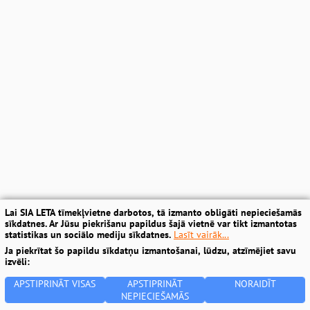
Lai SIA LETA tīmekļvietne darbotos, tā izmanto obligāti nepieciešamās
sīkdatnes. Ar Jūsu piekrišanu papildus šajā vietnē var tikt izmantotas
statistikas un sociālo mediju sīkdatnes.
Lasīt vairāk...
Ja piekrītat šo papildu sīkdatņu izmantošanai, lūdzu, atzīmējiet savu
izvēli:
APSTIPRINĀT VISAS
APSTIPRINĀT
NORAIDĪT
NEPIECIEŠAMĀS