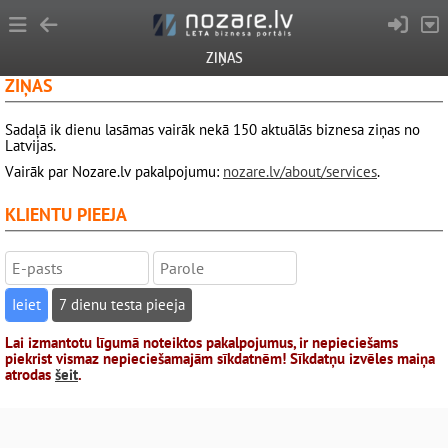
ZIŅAS
ZIŅAS
Sadaļā ik dienu lasāmas vairāk nekā 150 aktuālās biznesa ziņas no
Latvijas.
Vairāk par Nozare.lv pakalpojumu:
nozare.lv/about/services
.
KLIENTU PIEEJA
7 dienu testa pieeja
Lai izmantotu līgumā noteiktos pakalpojumus, ir nepieciešams
piekrist vismaz nepieciešamajām sīkdatnēm! Sīkdatņu izvēles maiņa
atrodas
šeit
.