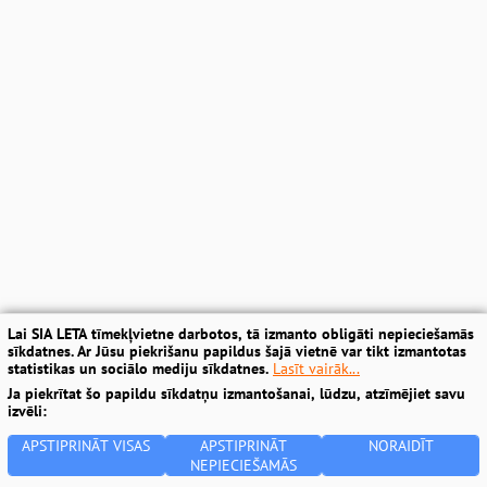
Lai SIA LETA tīmekļvietne darbotos, tā izmanto obligāti nepieciešamās
sīkdatnes. Ar Jūsu piekrišanu papildus šajā vietnē var tikt izmantotas
statistikas un sociālo mediju sīkdatnes.
Lasīt vairāk...
Ja piekrītat šo papildu sīkdatņu izmantošanai, lūdzu, atzīmējiet savu
izvēli:
APSTIPRINĀT VISAS
APSTIPRINĀT
NORAIDĪT
NEPIECIEŠAMĀS