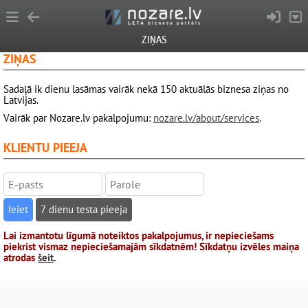
ZIŅAS
ZIŅAS
Sadaļā ik dienu lasāmas vairāk nekā 150 aktuālās biznesa ziņas no
Latvijas.
Vairāk par Nozare.lv pakalpojumu:
nozare.lv/about/services
.
KLIENTU PIEEJA
7 dienu testa pieeja
Lai izmantotu līgumā noteiktos pakalpojumus, ir nepieciešams
piekrist vismaz nepieciešamajām sīkdatnēm! Sīkdatņu izvēles maiņa
atrodas
šeit
.