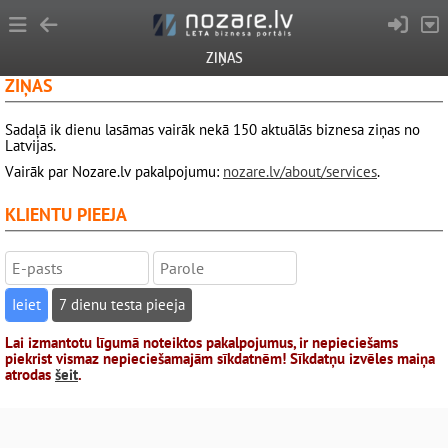
ZIŅAS
ZIŅAS
Sadaļā ik dienu lasāmas vairāk nekā 150 aktuālās biznesa ziņas no
Latvijas.
Vairāk par Nozare.lv pakalpojumu:
nozare.lv/about/services
.
KLIENTU PIEEJA
7 dienu testa pieeja
Lai izmantotu līgumā noteiktos pakalpojumus, ir nepieciešams
piekrist vismaz nepieciešamajām sīkdatnēm! Sīkdatņu izvēles maiņa
atrodas
šeit
.