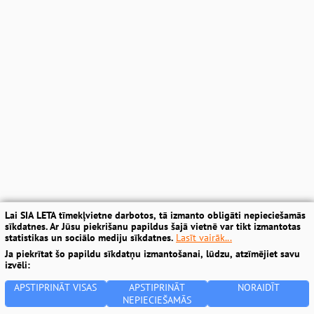
Lai SIA LETA tīmekļvietne darbotos, tā izmanto obligāti nepieciešamās
sīkdatnes. Ar Jūsu piekrišanu papildus šajā vietnē var tikt izmantotas
statistikas un sociālo mediju sīkdatnes.
Lasīt vairāk...
Ja piekrītat šo papildu sīkdatņu izmantošanai, lūdzu, atzīmējiet savu
izvēli:
APSTIPRINĀT VISAS
APSTIPRINĀT
NORAIDĪT
NEPIECIEŠAMĀS