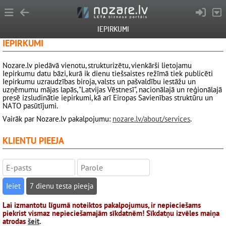
IEPIRKUMI
IEPIRKUMI
Nozare.lv piedāvā vienotu, strukturizētu, vienkārši lietojamu
Iepirkumu datu bāzi, kurā ik dienu tiešsaistes režīmā tiek publicēti
Iepirkumu uzraudzības biroja, valsts un pašvaldību iestāžu un
uzņēmumu mājas lapās, "Latvijas Vēstnesī", nacionālajā un reģionālajā
presē izsludinātie iepirkumi, kā arī Eiropas Savienības struktūru un
NATO pasūtījumi.
Vairāk par Nozare.lv pakalpojumu:
nozare.lv/about/services
.
KLIENTU PIEEJA
7 dienu testa pieeja
Lai izmantotu līgumā noteiktos pakalpojumus, ir nepieciešams
piekrist vismaz nepieciešamajām sīkdatnēm! Sīkdatņu izvēles maiņa
atrodas
šeit
.