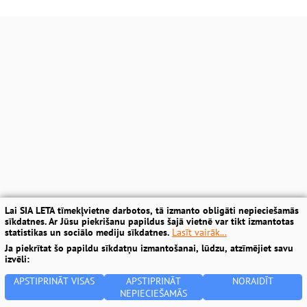
Lai SIA LETA tīmekļvietne darbotos, tā izmanto obligāti nepieciešamās
sīkdatnes. Ar Jūsu piekrišanu papildus šajā vietnē var tikt izmantotas
statistikas un sociālo mediju sīkdatnes.
Lasīt vairāk...
Ja piekrītat šo papildu sīkdatņu izmantošanai, lūdzu, atzīmējiet savu
izvēli:
APSTIPRINĀT VISAS
APSTIPRINĀT
NORAIDĪT
NEPIECIEŠAMĀS