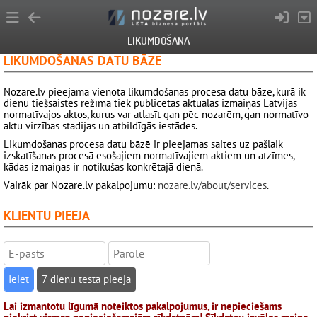
LIKUMDOŠANA
LIKUMDOŠANAS DATU BĀZE
Nozare.lv pieejama vienota likumdošanas procesa datu bāze, kurā ik
dienu tiešsaistes režīmā tiek publicētas aktuālās izmaiņas Latvijas
normatīvajos aktos, kurus var atlasīt gan pēc nozarēm, gan normatīvo
aktu virzības stadijas un atbildīgās iestādes.
Likumdošanas procesa datu bāzē ir pieejamas saites uz pašlaik
izskatīšanas procesā esošajiem normatīvajiem aktiem un atzīmes,
kādas izmaiņas ir notikušas konkrētajā dienā.
Vairāk par Nozare.lv pakalpojumu:
nozare.lv/about/services
.
KLIENTU PIEEJA
7 dienu testa pieeja
Lai izmantotu līgumā noteiktos pakalpojumus, ir nepieciešams