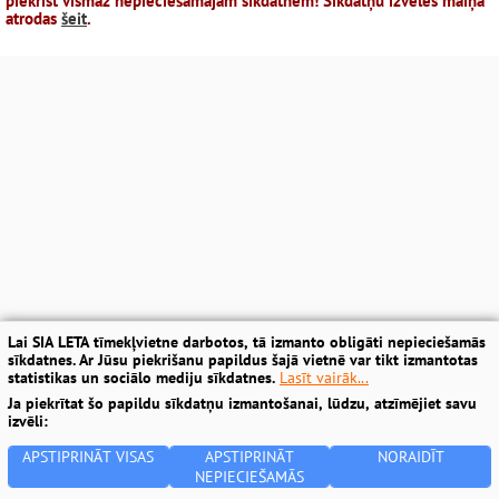
piekrist vismaz nepieciešamajām sīkdatnēm! Sīkdatņu izvēles maiņa
atrodas
šeit
.
Lai SIA LETA tīmekļvietne darbotos, tā izmanto obligāti nepieciešamās
sīkdatnes. Ar Jūsu piekrišanu papildus šajā vietnē var tikt izmantotas
statistikas un sociālo mediju sīkdatnes.
Lasīt vairāk...
Ja piekrītat šo papildu sīkdatņu izmantošanai, lūdzu, atzīmējiet savu
izvēli:
APSTIPRINĀT VISAS
APSTIPRINĀT
NORAIDĪT
NEPIECIEŠAMĀS